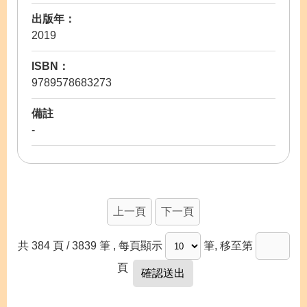
出版年：
2019
ISBN：
9789578683273
備註
-
上一頁
下一頁
共 384 頁 / 3839 筆
, 每頁顯示
筆, 移至第
頁