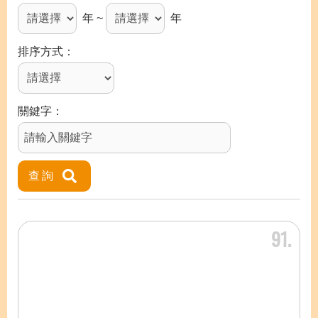
年 ~
年
排序方式
關鍵字
91