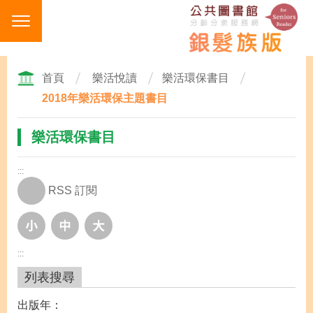
跳
到
主
要
內
首頁
樂活悅讀
樂活環保書目
容
2018年樂活環保主題書目
區
塊
樂活環保書目
:::
RSS 訂閱
:::
列表搜尋
出版年