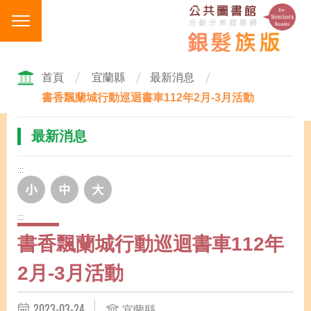
跳
到
主
要
內
首頁
宜蘭縣
最新消息
容
書香飄蘭城行動巡迴書車112年2月-3月活動
區
塊
最新消息
:::
:::
書香飄蘭城行動巡迴書車112年
2月-3月活動
2023-03-24
宜蘭縣