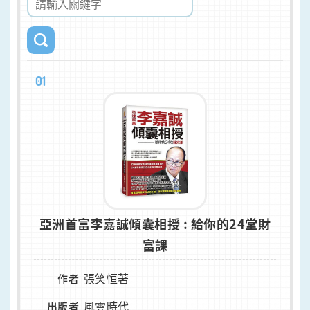
01
亞洲首富李嘉誠傾囊相授 : 給你的24堂財
富課
張笑恒著
作者
風雲時代
出版者