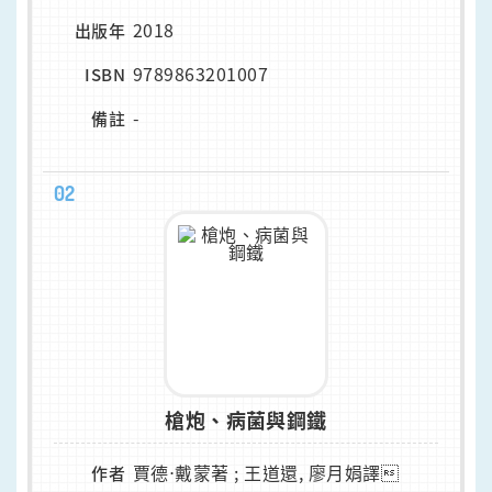
2018
出版年
9789863201007
ISBN
-
備註
02
槍炮、病菌與鋼鐵
賈德⋅戴蒙著 ; 王道還, 廖月娟譯
作者