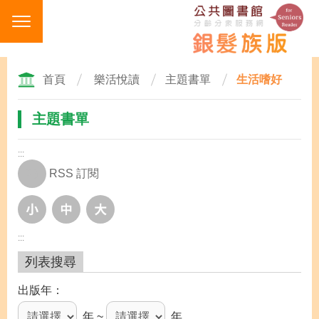
跳
到
主
要
內
首頁
樂活悅讀
主題書單
生活嗜好
容
區
主題書單
塊
:::
RSS 訂閱
:::
列表搜尋
出版年
年 ~
年