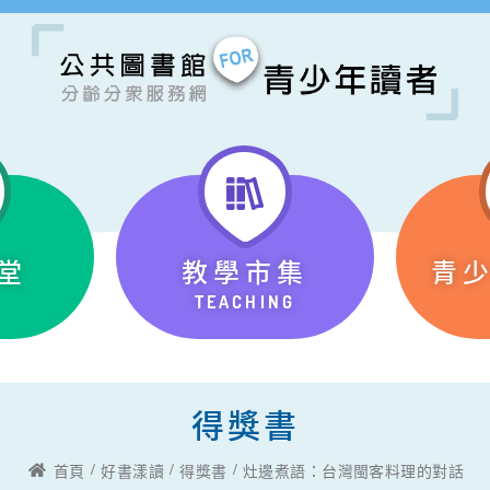
堂
教學市集
青
TEACHING
得獎書
首頁
好書漾讀
得獎書
灶邊煮語：台灣閩客料理的對話