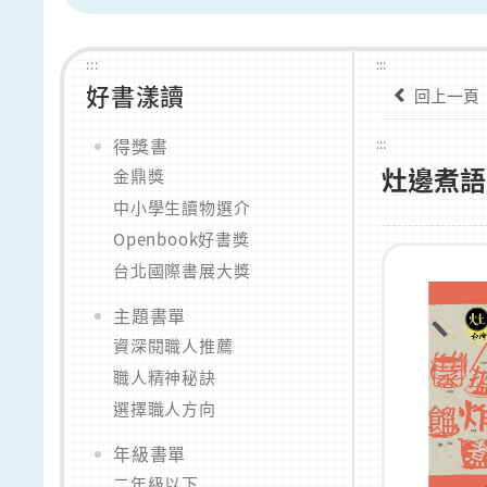
:::
:::
好書漾讀
回上一頁
得獎書
:::
灶邊煮語
金鼎獎
中小學生讀物選介
Openbook好書獎
台北國際書展大獎
主題書單
資深閱職人推薦
職人精神秘訣
選擇職人方向
年級書單
二年級以下