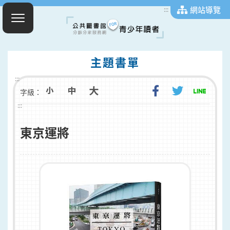
網站導覽
:::
主題書單
:::
字級：
:::
東京運將