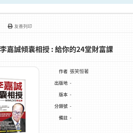
友善列印
李嘉誠傾囊相授 : 給你的24堂財富課
張笑恒著
作者
-
出版地
-
版本
-
分類號
-
備註