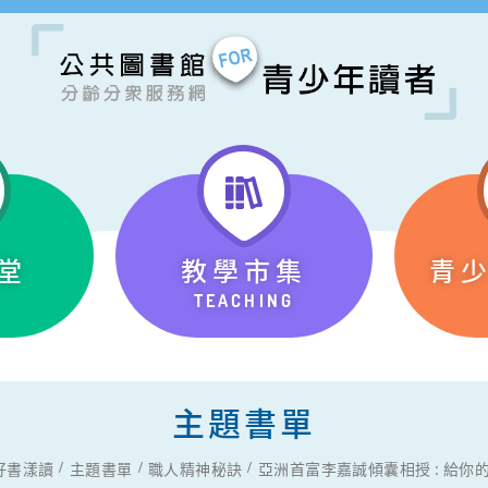
堂
教學市集
青
TEACHING
主題書單
好書漾讀
主題書單
職人精神秘訣
亞洲首富李嘉誠傾囊相授 : 給你