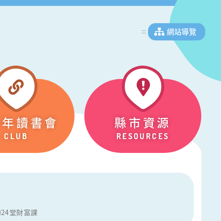
網站導覽
:::
少年讀書會
縣市資源
CLUB
RESOURCES
的24堂財富課