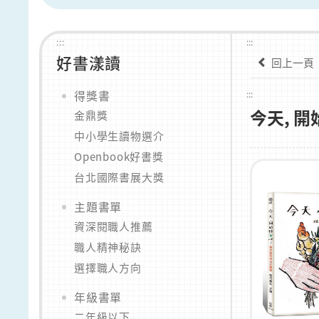
:::
:::
好書漾讀
回上一頁
得獎書
:::
今天, 開
金鼎獎
中小學生讀物選介
Openbook好書獎
台北國際書展大獎
主題書單
資深閱職人推薦
職人精神秘訣
選擇職人方向
年級書單
二年級以下