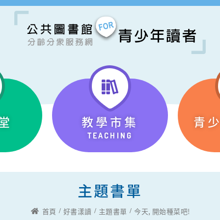
堂
教學市集
青
TEACHING
主題書單
首頁
好書漾讀
主題書單
今天, 開始種菜吧!