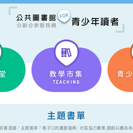
堂
教學市集
青
TEACHING
主題書單
好書漾讀
主題書單
巷子口的農藝復興 : 社區協力農業,開創以農為