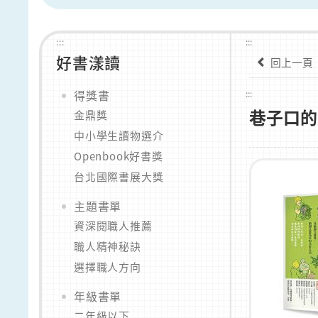
:::
:::
好書漾讀
回上一頁
得獎書
:::
巷子口的
金鼎獎
中小學生讀物選介
Openbook好書獎
台北國際書展大獎
主題書單
資深閱職人推薦
職人精神秘訣
選擇職人方向
年級書單
二年級以下