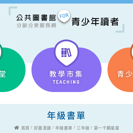
堂
教學市集
青
TEACHING
年級書單
首頁
好書漾讀
年級書單
三年級
第一千顆星星