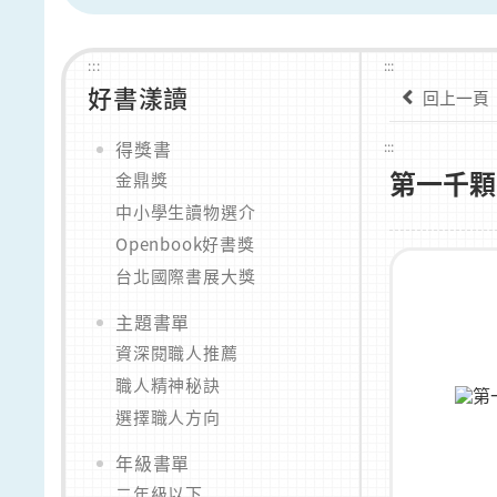
:::
:::
好書漾讀
回上一頁
得獎書
:::
第一千顆
金鼎獎
中小學生讀物選介
Openbook好書獎
台北國際書展大獎
主題書單
資深閱職人推薦
職人精神秘訣
選擇職人方向
年級書單
二年級以下