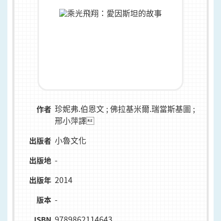
珍妮弗.伯恩文 ; 佛拉基米爾.瑞當斯基圖 ;
作者
邢小萍譯
小魯文化
出版者
-
出版地
2014
出版年
-
版本
9789862114643
ISBN