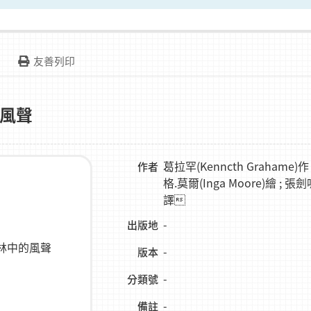
友善列印
風聲
葛拉罕(Kenncth Grahame)作 
作者
格.莫爾(Inga Moore)繪 ; 張
譯
-
出版地
-
版本
-
分類號
-
備註