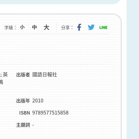
字級：
分享：
; 英
國語日報社
出版者
劍鳴
2010
出版年
9789577515858
ISBN
-
主題詞