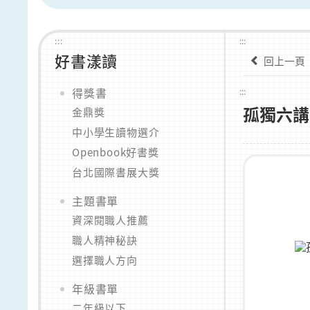
:::
:::
好書漾讀
回上一頁
得獎書
:::
孤獨六講
金鼎獎
中小學生讀物選介
Openbook好書獎
台北國際書展大獎
主題書單
資深閱職人推薦
職人精神秘訣
選擇職人方向
年級書單
二年級以下