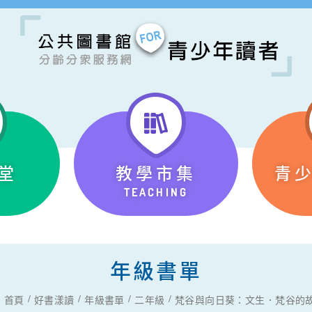
堂
教學市集
青
TEACHING
年級書單
首頁
好書漾讀
年級書單
二年級
梵谷與向日葵：文生．梵谷的