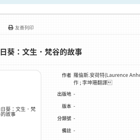
友善列印
日葵：文生．梵谷的故事
羅倫斯.安荷特(Laurence Anho
作者
作 ; 李坤珊翻譯
-
出版地
-
版本
-
分類號
-
備註