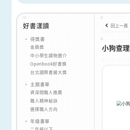
:::
:::
好書漾讀
回上一頁
得獎書
:::
小狗查理
金鼎獎
中小學生讀物選介
Openbook好書獎
台北國際書展大獎
主題書單
資深閱職人推薦
職人精神秘訣
選擇職人方向
年級書單
二年級以下