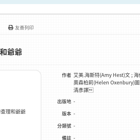
友善列印
和爺爺
艾美.海斯特(Amy Hest)文 ; 海
作者
奧森柏莉(Helen Oxenbury)圖 
清彥譯
-
出版地
-
版本
-
分類號
-
備註