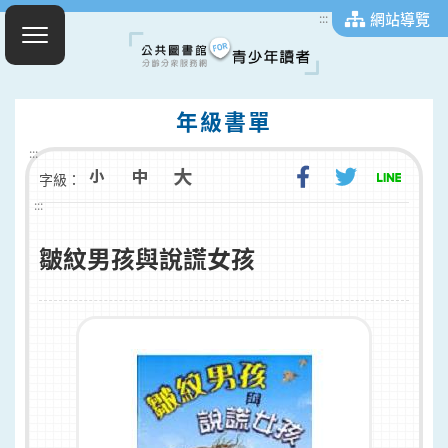
網站導覽
:::
年級書單
:::
字級：
:::
皺紋男孩與說謊女孩