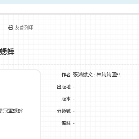
友善列印
蟋蟀
張鴻斌文 ; 林純純圖
作者
-
出版地
-
版本
-
分類號
-
備註