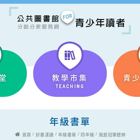
堂
教學市集
青
TEACHING
年級書單
首頁
好書漾讀
年級書單
四年級
我是冠軍蟋蟀