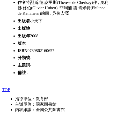
作者
特烈斯.德.謝里斯(Therese de Cherisey)作 ; 奧利
佛.修伯(Olivier Hubert), 菲利浦.德.肯米特(Philippe
de Kemmeter)繪圖 ; 吳俊宏譯
出版者
小天下
出版地
-
出版年
2008
版本
-
ISBN
9789862160657
分類號
-
主題詞
-
備註
-
TOP
指導單位：教育部
主辦單位：國家圖書館
內容維護：全國公共圖書館