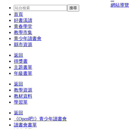
網站導覽
首頁
好書漾讀
青春學堂
教學市集
青少年讀書會
縣市資源
返回
得獎書
主題書單
年級書單
返回
教學資源
教材資料
學習單
返回
《Open吧!》青少年讀書會
讀書會書單