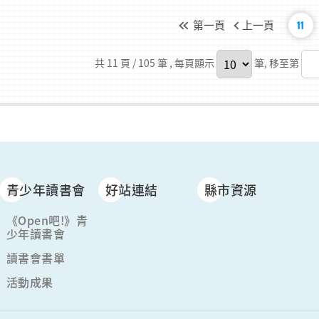
第一頁
上一頁
11
共 11 頁 / 105 筆
, 每頁顯示
筆, 移至第
青少年讀書會
好站連結
縣市資源
《Open吧!》青
少年讀書會
讀書會書單
活動成果