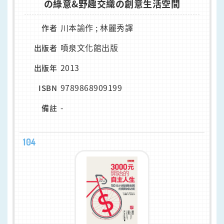
の綠意&野趣交織の創意生活空間
川本諭作 ; 林麗秀譯
作者
噴泉文化館出版
出版者
2013
出版年
9789868909199
ISBN
-
備註
104