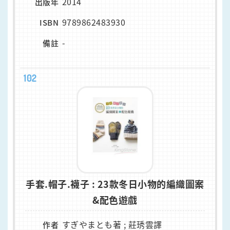
2014
出版年
9789862483930
ISBN
-
備註
102
手套.帽子.襪子 : 23款冬日小物的編織圖案
&配色遊戲
すぎやまとも著 ; 莊琇雲譯
作者