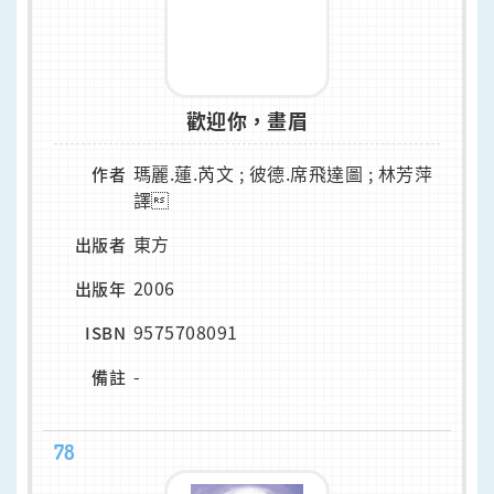
歡迎你，畫眉
瑪麗.蓮.芮文 ; 彼德.席飛達圖 ; 林芳萍
作者
譯
東方
出版者
2006
出版年
9575708091
ISBN
-
備註
78