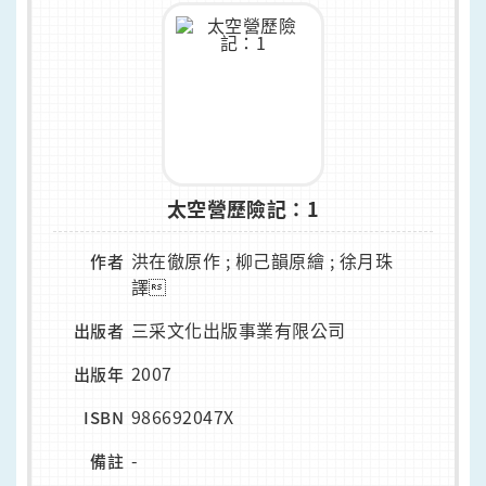
太空營歷險記：1
洪在徹原作 ; 柳己韻原繪 ; 徐月珠
作者
譯
三采文化出版事業有限公司
出版者
2007
出版年
986692047X
ISBN
-
備註