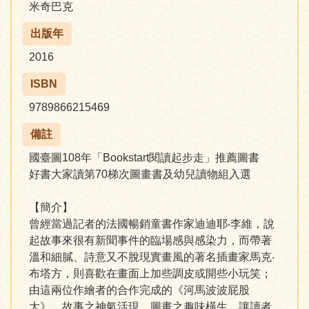
米奇巴克
出版年
2016
ISBN
9789866215469
備註
國臺圖108年「Bookstart閱讀起步走」推薦圖書
好書大家讀第70梯次圖畫書及幼兒讀物組入選
【簡介】
曾經當過記者的法國暢銷童書作家迪迪耶‧李維，說
起故事來很有新聞事件的臨場感與感染力，而帶著
溫和細膩、詩意又不脫現實畫風的著名插畫家馬克‧
布塔方，則喜歡在畫面上加些調皮或開些小玩笑；
由這兩位作繪者的合作完成的《河馬波波屁股
大》，故事之神氣活現，圖畫之趣味橫生，讓讀者