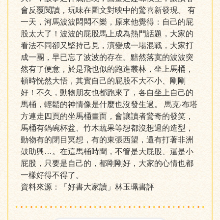
會反覆閱讀，玩味在圖文對映中的驚喜新發現。 有
一天，河馬波波悶悶不樂，原來他覺得：自己的屁
股太大了！波波的屁股馬上成為熱門話題，大家的
看法不同卻又堅持己見，演變成一場混戰，大家打
成一團，早已忘了波波的存在。黯然落寞的波波突
然有了便意，於是飛也似的跑進叢林，坐上馬桶，
頓時恍然大悟，其實自己的屁股不大不小、剛剛
好！不久，動物朋友也都跑來了，各自坐上自己的
馬桶，輕鬆的神情像是什麼也沒發生過。 馬克‧布塔
方連走四頁的坐馬桶畫面，會讓讀者驚奇的發笑，
馬桶有鍋碗杯盆、竹木蔬果等想都沒想過的造型，
動物有的閉目冥想，有的東張西望，還有打著非洲
鼓助興…。在這馬桶時間，不管是大屁股、還是小
屁股，只要是自己的，都剛剛好，大家的心情也都
一樣好得不得了。
資料來源：「好書大家讀」林玉珮書評