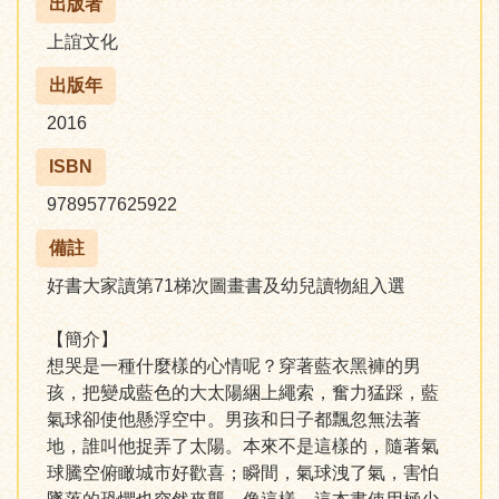
出版者
上誼文化
出版年
2016
ISBN
9789577625922
備註
好書大家讀第71梯次圖畫書及幼兒讀物組入選
【簡介】
想哭是一種什麼樣的心情呢？穿著藍衣黑褲的男
孩，把變成藍色的大太陽綑上繩索，奮力猛踩，藍
氣球卻使他懸浮空中。男孩和日子都飄忽無法著
地，誰叫他捉弄了太陽。本來不是這樣的，隨著氣
球騰空俯瞰城市好歡喜；瞬間，氣球洩了氣，害怕