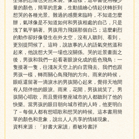
墜落的恐懼也突然來襲。像這樣，這本書使用極少
量的顏色，簡單的意象，生動描繪心情起伏轉折到
想哭的各種光景。難過的感覺來臨時，不知道怎麼
辦，氣球像是不知道如何和男孩相處的自己，只是
洩了氣平躺著。男孩用力飛踢那個自己；這麼劇烈
的動作卻好像發生在外太空，沒有人聽到、看到，
更別提問候了。這時，說故事的人的語氣突然溫和
起來，他說想大哭一場也沒關係。哭的近景畫面之
後，男孩和我們一起看著眼淚化成的藍色飛鳥：一
隻接著一隻，往淺灰天空上的白雲飛去。我們也跟
男孩一樣，轉而關心鳥飛翔的方向。雨來的時候，
眼眶還留著一滴淚水的男孩開心起來，覺得天地間
有人陪伴他的眼淚。雨來，花開，男孩就笑了。男
孩開心唱歌，而且覺得整座城市的人都聽到了他的
快樂。當男孩的眼目朝向城市裡的人時，他更明白
了－每個人都有想唱歌和想哭的時候。這本書用簡
單的顏色和意象，說出人人共享的情緒現象。
資料來源：「好書大家讀」蔡敏玲書評