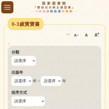
0-3歲寶寶書
:::
:::
分類
出版年
年 ~
年
排序方式