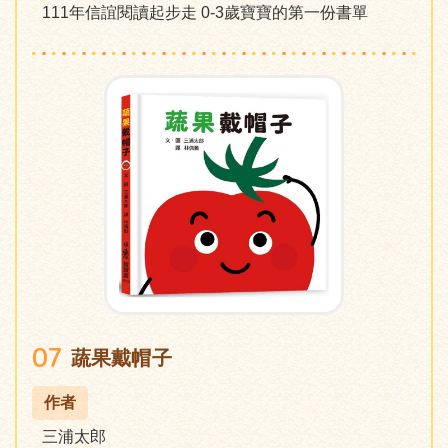
111年信誼閱讀起步走 0-3歲寶寶的第一份書單
07
蔬果戴帽子
作者
三浦太郎