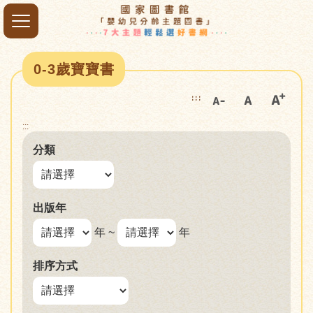
0-3歲寶寶書
:::
:::
分類
出版年
年 ~
年
排序方式