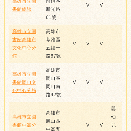
高雄市立圖
前鎮區
V
V
書館總館
新光路
61號
高雄市立圖
高雄市
書館高雄市
苓雅區
V
V
V
文化中心分
五福一
館
路67號
高雄市
高雄市立圖
岡山區
書館岡山文
V
V
V
岡山南
化中心分館
路42號
嬰
高雄市
高雄市立圖
幼
鳳山區
書館中崙分
V
V
兒
中崙五