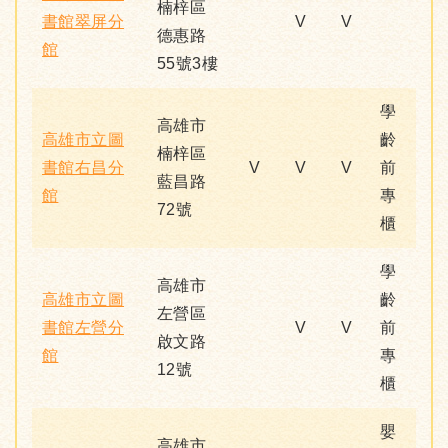
楠梓區
書館翠屏分
V
V
德惠路
館
55號3樓
學
高雄市
高雄市立圖
齡
楠梓區
書館右昌分
V
V
V
前
藍昌路
館
專
72號
櫃
學
高雄市
高雄市立圖
齡
左營區
書館左營分
V
V
前
啟文路
館
專
12號
櫃
嬰
高雄市