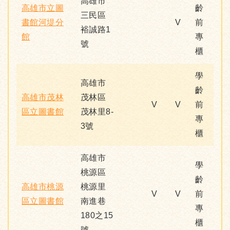
高雄市
高雄市立圖
齡
三民區
書館河堤分
V
前
裕誠路1
館
專
號
櫃
學
高雄市
齡
高雄市茂林
茂林區
V
V
前
區立圖書館
茂林里8-
專
3號
櫃
高雄市
學
桃源區
齡
高雄市桃源
桃源里
V
V
前
區立圖書館
南進巷
專
180之15
櫃
號