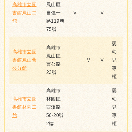
高雄市立圖
鳳山區
書館鳳山二
自強一
V
V
館
路119巷
75號
嬰
高雄市
高雄市立圖
幼
鳳山區
書館鳳山曹
V
V
兒
曹公路
公分館
專
23號
櫃
高雄市
嬰
高雄市立圖
林園區
幼
書館林園二
西溪路
兒
館
56-20號
專
2樓
櫃