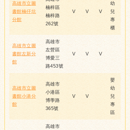
高雄市立圖
幼
楠梓區
書館楠仔坑
V
V
V
兒
楠梓路
分館
專
262號
櫃
高雄市
高雄市立圖
左營區
書館左新分
V
V
V
博愛三
館
路453號
嬰
高雄市
高雄市立圖
幼
小港區
書館小港分
V
V
兒
博學路
館
專
365號
區
高雄市