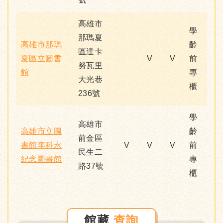
高雄市
學
那瑪夏
高雄市那瑪
齡
區達卡
夏區立圖書
V
V
前
努瓦里
館
專
大光巷
櫃
236號
學
高雄市
高雄市立圖
齡
前金區
書館李科永
V
V
V
前
民生二
紀念圖書館
專
路37號
櫃
館藏
查詢