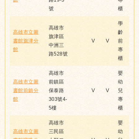
號
櫃
學
高雄市
高雄市立圖
齡
旗津區
書館旗津分
V
V
前
中洲三
館
專
路528號
櫃
高雄市
嬰
高雄市立圖
前鎮區
幼
書館前鎮分
保泰路
V
V
兒
館
303號4-
專
5樓
櫃
高雄市
嬰
高雄市立圖
三民區
幼