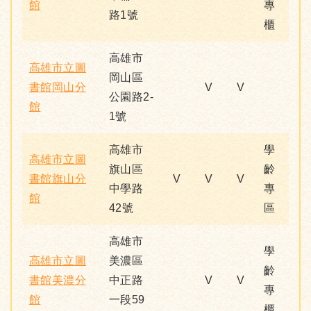
館
專
路1號
櫃
高雄市
高雄市立圖
岡山區
書館岡山分
V
V
公園路2-
館
1號
高雄市
學
高雄市立圖
旗山區
齡
書館旗山分
V
V
V
中學路
專
館
42號
區
高雄市
學
高雄市立圖
美濃區
齡
書館美濃分
中正路
V
V
專
館
一段59
櫃