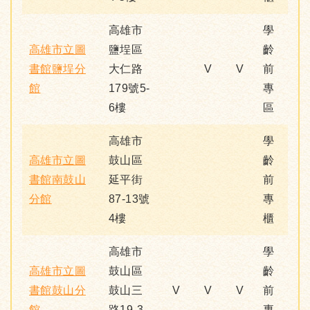
高雄市
學
高雄市立圖
鹽埕區
齡
書館鹽埕分
大仁路
V
V
前
館
179號5-
專
6樓
區
高雄市
學
高雄市立圖
鼓山區
齡
書館南鼓山
延平街
前
分館
87-13號
專
4樓
櫃
高雄市
學
高雄市立圖
鼓山區
齡
書館鼓山分
鼓山三
V
V
V
前
館
路19-3
專