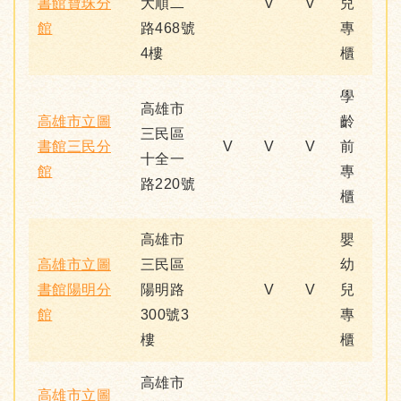
書館寶珠分
大順二
V
V
兒
館
路468號
專
4樓
櫃
學
高雄市
高雄市立圖
齡
三民區
書館三民分
V
V
V
前
十全一
館
專
路220號
櫃
高雄市
嬰
高雄市立圖
三民區
幼
書館陽明分
陽明路
V
V
兒
館
300號3
專
樓
櫃
高雄市
高雄市立圖