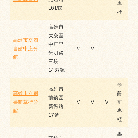
專
161號
櫃
高雄市
大寮區
高雄市立圖
中庄里
書館中庄分
V
V
光明路
館
三段
1437號
學
高雄市
高雄市立圖
齡
前鎮區
書館草衙分
V
V
V
前
新衙路
館
專
17號
櫃
學