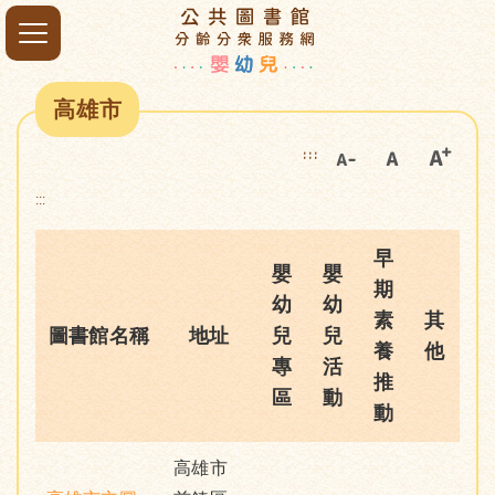
高雄市
:::
:::
早
嬰
嬰
期
幼
幼
素
其
圖書館名稱
地址
兒
兒
養
他
專
活
推
區
動
動
高雄市