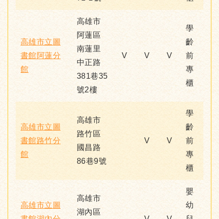
高雄市
學
阿蓮區
高雄市立圖
齡
南蓮里
書館阿蓮分
V
V
V
前
中正路
館
專
381巷35
櫃
號2樓
學
高雄市
高雄市立圖
齡
路竹區
書館路竹分
V
V
前
國昌路
館
專
86巷9號
櫃
嬰
高雄市
高雄市立圖
幼
湖內區
書館湖內分
V
V
兒