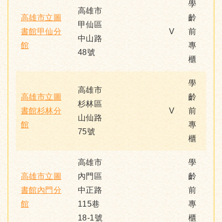
學
高雄市
高雄市立圖
齡
甲仙區
書館甲仙分
V
前
中山路
館
專
48號
櫃
學
高雄市
高雄市立圖
齡
杉林區
書館杉林分
V
前
山仙路
館
專
75號
櫃
高雄市
學
高雄市立圖
內門區
齡
書館內門分
中正路
前
館
115巷
專
18-1號
櫃