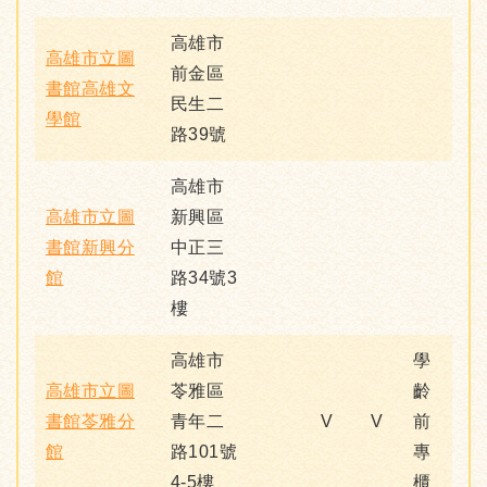
高雄市
高雄市立圖
前金區
書館高雄文
民生二
學館
路39號
高雄市
高雄市立圖
新興區
書館新興分
中正三
館
路34號3
樓
高雄市
學
高雄市立圖
苓雅區
齡
書館苓雅分
青年二
V
V
前
館
路101號
專
4-5樓
櫃