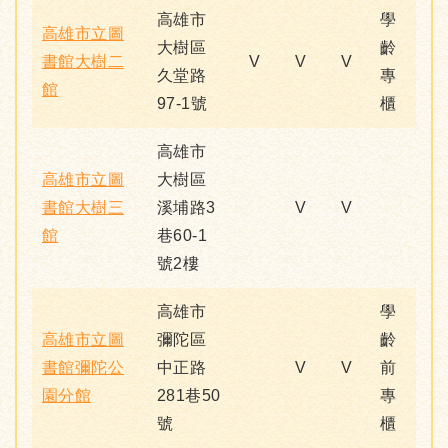
高雄市
學
高雄市立圖
大樹區
齡
書館大樹二
V
V
V
久堂路
專
館
97-1號
櫃
高雄市
高雄市立圖
大樹區
書館大樹三
溪埔路3
V
V
館
巷60-1
號2樓
高雄市
學
高雄市立圖
彌陀區
齡
書館彌陀公
中正路
V
V
前
園分館
281巷50
專
號
櫃