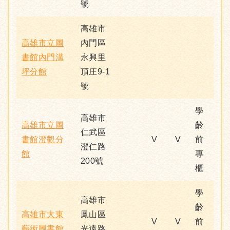
號
高雄市
高雄市立圖
內門區
書館內門溝
永興里
坪分館
頂庄9-1
號
學
高雄市
高雄市立圖
齡
仁武區
書館澄觀分
V
V
前
澄仁路
館
專
200號
櫃
學
高雄市
齡
高雄市大東
鳳山區
V
V
前
藝術圖書館
光遠路