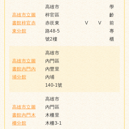
高雄市
學
高雄市立圖
梓官區
齡
書館梓官赤
赤崁東
V
V
前
東分館
路48-5
專
號2樓
櫃
高雄市
高雄市立圖
內門區
書館內門內
內豐里
埔分館
內埔
140-1號
高雄市
高雄市立圖
內門區
書館內門木
木柵里
柵分館
木柵3-1