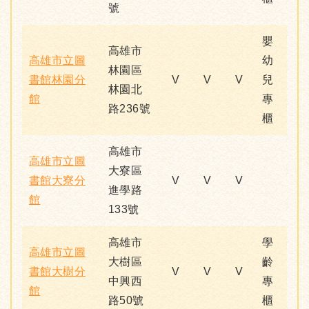
號
嬰
高雄市
高雄市立圖
幼
林園區
書館林園分
V
V
V
兒
林園北
館
專
路236號
櫃
高雄市
高雄市立圖
大寮區
書館大寮分
V
V
V
進學路
館
133號
高雄市
學
高雄市立圖
大樹區
齡
書館大樹分
V
V
V
中興西
專
館
路50號
櫃