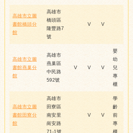
高雄市
高雄市立圖
橋頭區
書館橋頭分
V
V
隆豐路7
館
號
嬰
高雄市
高雄市立圖
幼
燕巢區
書館燕巢分
V
V
V
兒
中民路
館
專
592號
櫃
高雄市
學
高雄市立圖
田寮區
齡
書館田寮分
南安里
V
V
前
館
崗安路
專
71-1號
櫃