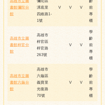
高雄市立圖
彌陀區
齡
書館彌陀分
漯底里
V
V
V
前
館
四維路1-
專
1號
櫃
學
高雄市
高雄市立圖
齡
梓官區
書館梓官分
V
V
前
梓官路
館
專
263號
櫃
高雄市
學
高雄市立圖
六龜區
齡
書館六龜分
義寶里
V
V
前
館
光復路
專
70號
櫃