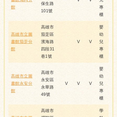
保生路
館
專
101號
櫃
高雄市
嬰
高雄市立圖
茄萣區
幼
書館茄萣分
濱海路
V
V
兒
館
四段31
專
巷1號
櫃
嬰
高雄市
高雄市立圖
幼
永安區
書館永安分
V
V
V
兒
永華路
館
專
49號
櫃
高雄市
學