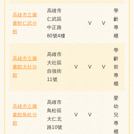
高雄市
學
高雄市立圖
仁武區
齡
書館仁武分
V
V
中正路
專
館
80號4樓
櫃
學
高雄市
高雄市立圖
齡
大社區
書館大社分
V
V
V
前
自強街
館
專
11號
櫃
嬰
高雄市
高雄市立圖
幼
鳥松區
書館鳥松分
V
V
兒
大仁北
館
專
路10號
櫃