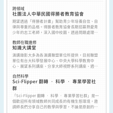
跨領域
社團法人中華民國得勝者教育協會
期望透過「得勝者計畫」幫助青少年培養自信、自
律與尊重的品格。得勝者教育協會長期招募熱愛青
少年的志工老師，深入國中校園，透過問題處理、
情緒管理、真愛守門員、寬恕教育等課程，建立正
教師在職進修
確價值信念、提升自我管理效能、展現熱誠的生命
知識大講堂
力。
演講錄影大多為各演講聯盟單位所提供，目前聯盟
單位有台大科學發展中心、中央大學科學教育中
心、展望系列講座、分享大師視野系列講座、週日
閱讀科學大師系列講座與科學到民間等10多個單
自然科學
位，提供數百場精彩的演講內容。
Sci-Flipper 翻轉 • 科學 • 專業學習社
群
「Sci-Flipper 翻轉 • 科學 • 專業學習社群」是一
個歡迎所有領域教師共同成長的有機生態環境，邀
請師長們分享自己的教學與學習，不論是原創的教
材、教法、活動，或是教學後的心得或反思，都相