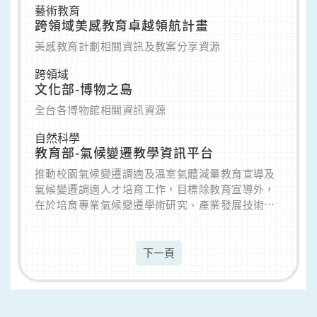
藝術教育
當歡迎。SF 社群至今已舉辦過22次的共同備課活
跨領域美感教育卓越領航計畫
動，不斷推陳出新，透過使用心智圖、概念圖、四
格教案、重視理解的課程設計(Understanding by
美感教育計劃相關資訊及教案分享資源
Design, UbD）等方式，希望能與志同道合的伙伴
跨領域
一同設計出真正以學習者為中心的課程，更期許能
文化部-博物之島
讓與會老師透過共同備課的方式彼此互學與共好。
全台各博物館相關資訊資源
自然科學
教育部-氣候變遷教學資訊平台
推動校園氣候變遷調適及溫室氣體減量教育宣導及
氣候變遷調適人才培育工作，目標除教育宣導外，
在於培育專業氣候變遷學術研究、產業發展技術等
面向人才；透過規劃、推動教育課程，建構學習管
道與平臺，以提升校園氣候變遷減緩與調適的專業
知識與素養，並且在計畫執行過程提升大學培育氣
下一頁
候變遷專業人才的能量，以及學校之間在氣候變遷
人才培育工作上的分工合作，以因應國家未來推動
氣候變遷相關計畫所需人才。