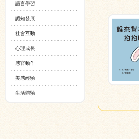
語言學習
:::
認知發展
社會互動
心理成長
感官動作
美感經驗
生活體驗