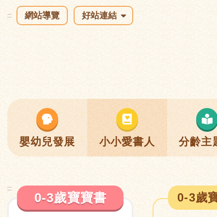
網站導覽
好站連結
:::
嬰幼兒發展
小小愛書人
分齡主
:::
0-3歲寶寶書
0-3歲