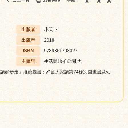
回上一頁
友善列印
字級：
::
出版者
小天下
出版年
2018
ISBN
9789864793327
主題詞
生活體驗-自理能力
art閱讀起步走」推薦圖書；好書大家讀第74梯次圖畫書及幼