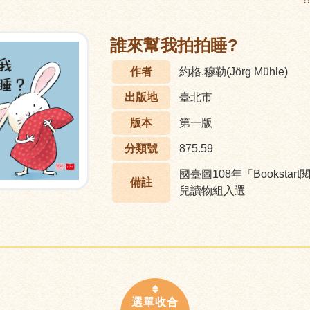
:
誰來幫我拍拍睡?
作者
約格.穆勒(Jörg Mühle)
出版地
臺北市
版本
第一版
分類號
875.59
國臺圖108年「Bookst
備註
兒讀物組入選