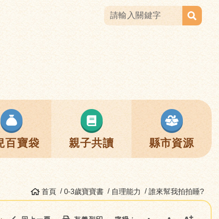
兒百寶袋
親子共讀
縣市資源
首頁
0-3歲寶寶書
自理能力
誰來幫我拍拍睡?