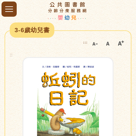
3-6歲幼兒書
:::
:::