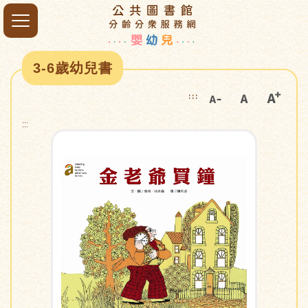
3-6歲幼兒書
:::
:::