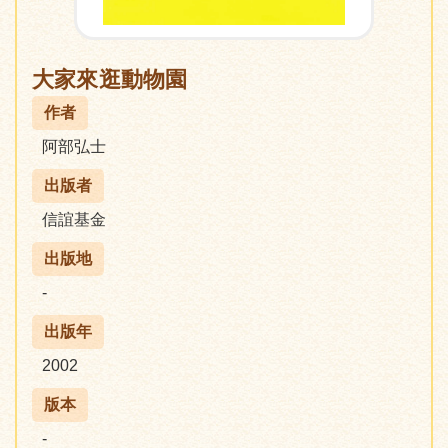
大家來逛動物園
作者
阿部弘士
出版者
信誼基金
出版地
-
出版年
2002
版本
-