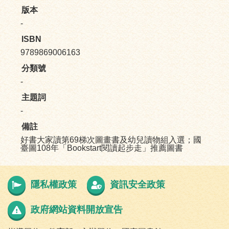
版本
-
ISBN
9789869006163
分類號
-
主題詞
-
備註
好書大家讀第69梯次圖畫書及幼兒讀物組入選；國
臺圖108年「Bookstart閱讀起步走」推薦圖書
隱私權政策
資訊安全政策
政府網站資料開放宣告