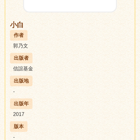
小白
作者
郭乃文
出版者
信誼基金
出版地
-
出版年
2017
版本
-