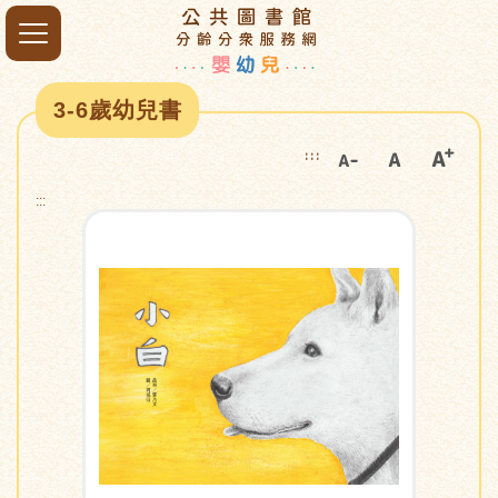
3-6歲幼兒書
:::
:::