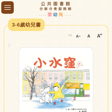
3-6歲幼兒書
:::
:::