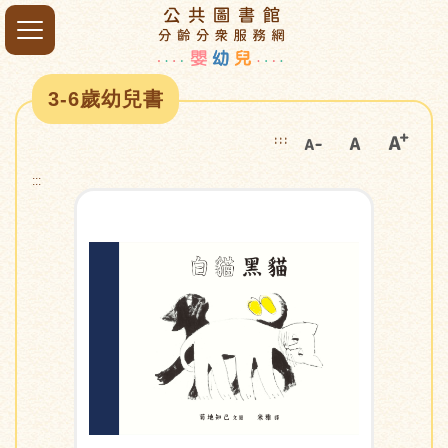
3-6歲幼兒書
:::
:::