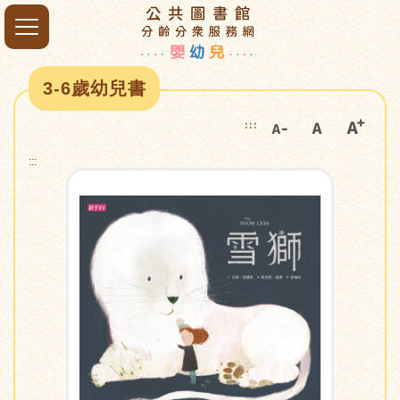
3-6歲幼兒書
:::
:::