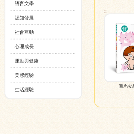
語言文學
:::
認知發展
社會互動
心理成長
運動與健康
美感經驗
圖片來
生活經驗