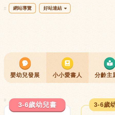
網站導覽
好站連結
:::
嬰幼兒發展
小小愛書人
分齡主
:::
3-6歲幼兒書
3-6歲