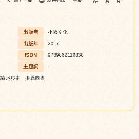
回上一頁
友善列印
字級：
::
出版者
小魯文化
出版年
2017
ISBN
9789862116838
主題詞
-
rt閱讀起步走」推薦圖書