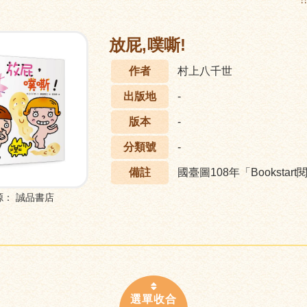
:
放屁,噗嘶!
作者
村上八千世
出版地
-
版本
-
分類號
-
備註
國臺圖108年「Booksta
源：
誠品書店