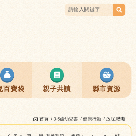
兒百寶袋
親子共讀
縣市資源
首頁
3-6歲幼兒書
健康行動
放屁,噗嘶!