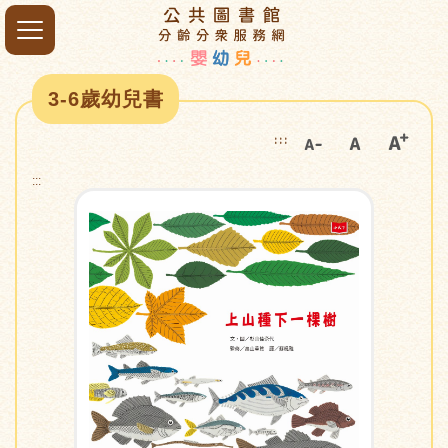
3-6歲幼兒書
:::
:::