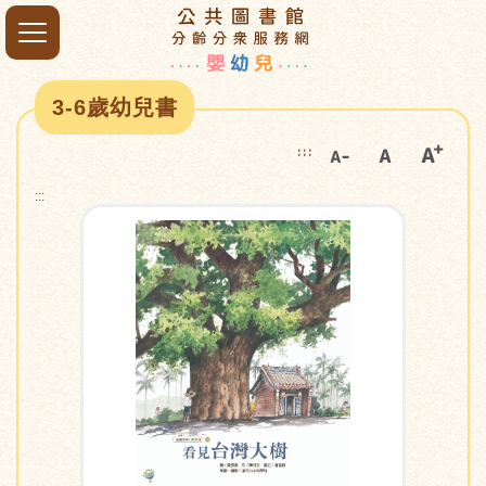
3-6歲幼兒書
:::
:::