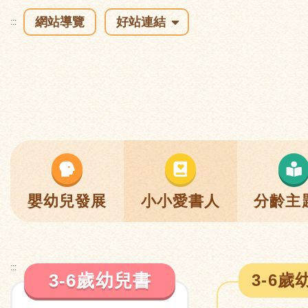
網站導覽
好站連結
:::
嬰幼兒發展
小小愛書人
分齡主
:::
3-6歲幼兒書
3-6歲