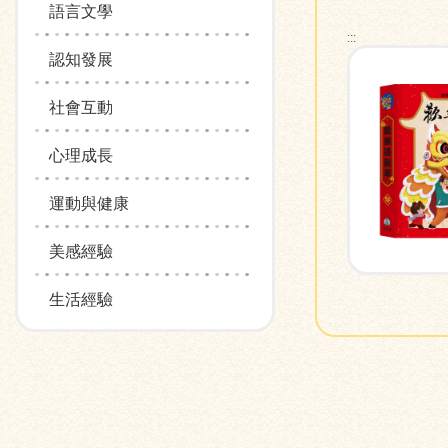
語言文學
:::
認知發展
社會互動
心理成長
運動與健康
美感經驗
生活經驗