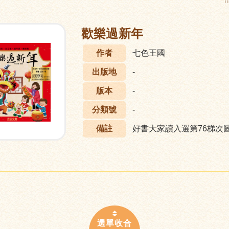
:
歡樂過新年
作者
七色王國
出版地
-
版本
-
分類號
-
備註
好書大家讀入選第76梯次