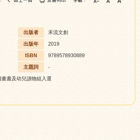
回上一頁
友善列印
字級：
::
出版者
禾流文創
出版年
2019
ISBN
9789578930889
主題詞
-
圖畫書及幼兒讀物組入選