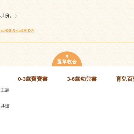
人1份。）
x?n=886&s=48035
0-3歲寶寶書
3-6歲幼兒書
育兒百
齡主題
的共讀