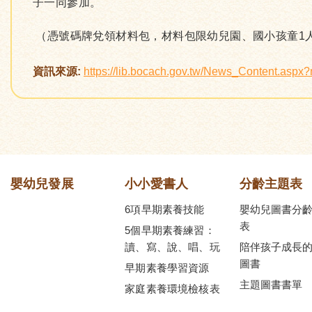
子一同參加。
（憑號碼牌兌領材料包，材料包限幼兒園、國小孩童1
資訊來源:
https://lib.bocach.gov.tw/News_Content.asp
嬰幼兒發展
小小愛書人
分齡主題表
6項早期素養技能
嬰幼兒圖書分
表
5個早期素養練習：
讀、寫、說、唱、玩
陪伴孩子成長
圖書
早期素養學習資源
主題圖書書單
家庭素養環境檢核表