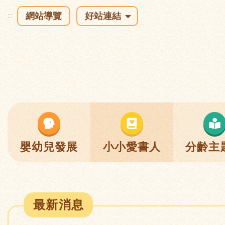
網站導覽
好站連結
:::
嬰幼兒發展
小小愛書人
分齡主
最新消息