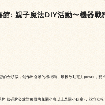
:
書館: 親子魔法DIY活動〜機器戰
的金頭腦，創作出會動的機械狗，最後啟動電力power，變成
號碼牌(號碼牌發放對象限幼兒園小班以上及國小孩童)，並填寫