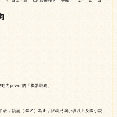
回上一頁
友善列印
字級：
::
狗
動力power的「機器戰狗」！
報名表，額滿（30名）為止，限幼兒園小班以上及國小親