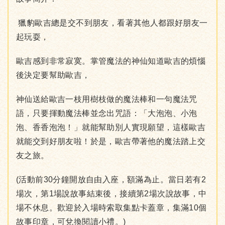
獵豹歐吉總是交不到朋友，看著其他人都跟好朋友一
起玩耍，
歐吉感到非常寂寞。掌管魔法的神仙知道歐吉的煩惱
後決定要幫助歐吉，
神仙送給歐吉一枝用樹枝做的魔法棒和一句魔法咒
語，只要揮動魔法棒並念出咒語：「大泡泡、小泡
泡、香香泡泡！」就能幫助別人實現願望，這樣歐吉
就能交到好朋友啦！於是，歐吉帶著他的魔法踏上交
友之旅。
(活動前30分鐘開放自由入座，額滿為止。當日若有2
場次，第1場說故事結束後，接續第2場次說故事，中
場不休息。歡迎於入場時索取集點卡蓋章，集滿10個
故事印章，可兌換閱讀小禮。)