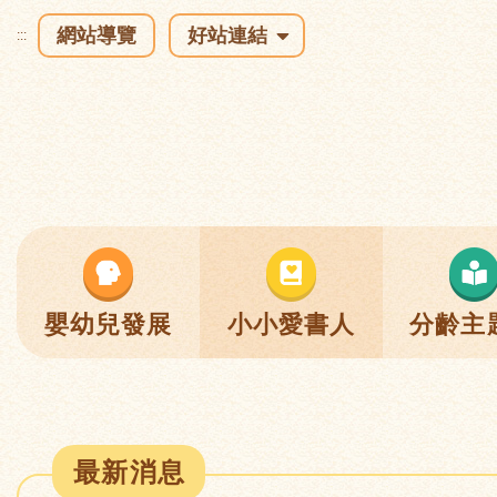
網站導覽
好站連結
:::
嬰幼兒發展
小小愛書人
分齡主
最新消息