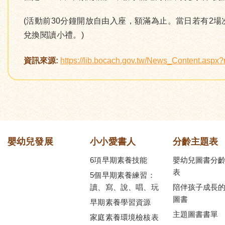
(活動前30分鐘開放自由入座，額滿為止。當日若有2
兌換閱讀小禮。)
資訊來源:
https://lib.bocach.gov.tw/News_Content.asp
嬰幼兒發展
小小愛書人
分齡主題表
6項早期素養技能
嬰幼兒圖書分
表
5個早期素養練習：
讀、寫、說、唱、玩
陪伴孩子成長
圖書
早期素養學習資源
主題圖書書單
家庭素養環境檢核表