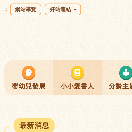
網站導覽
好站連結
:::
嬰幼兒發展
小小愛書人
分齡主
最新消息