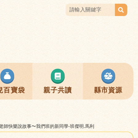
兒百寶袋
親子共讀
縣市資源
 林老師快樂說故事〜我們班的新同學-班傑明.馬利