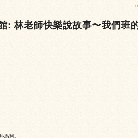
:
書館: 林老師快樂說故事〜我們班
‧馬利。