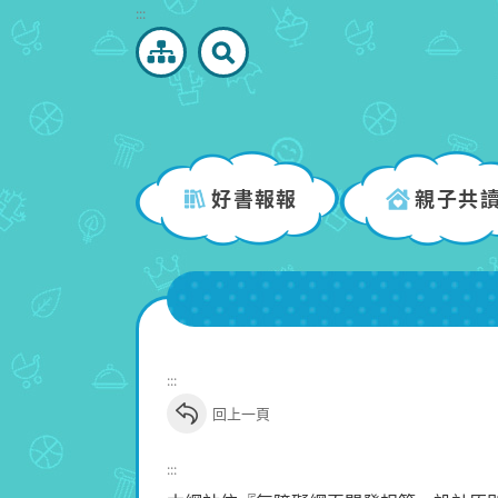
跳
:::
到
主
要
內
容
區
好書報報
親子共
塊
:::
回上一頁
:::