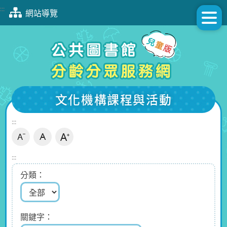
跳
:::
網站導覽
到
主
要
內
容
區
塊
文化機構課程與活動
:::
:::
分類
關鍵字