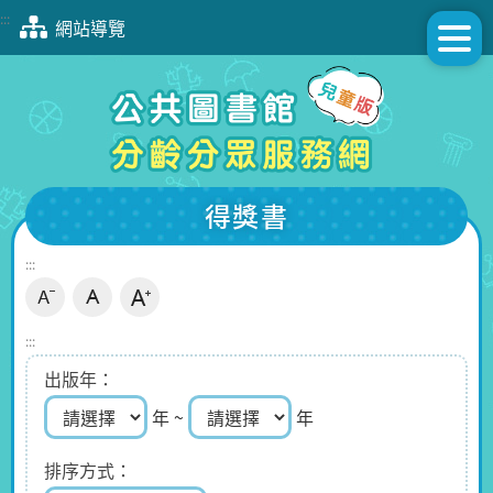
跳
:::
網站導覽
到
主
要
內
容
區
塊
得獎書
:::
:::
出版年
年 ~
年
排序方式