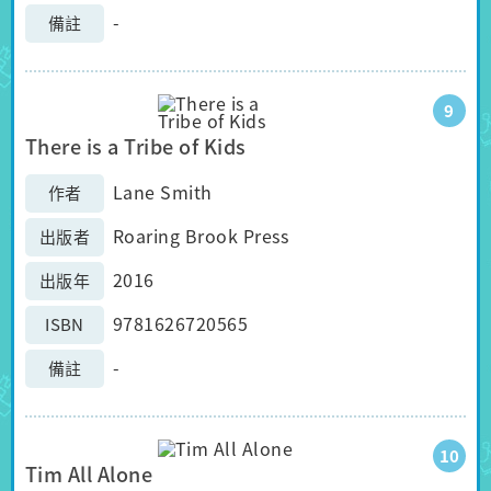
-
備註
9
There is a Tribe of Kids
Lane Smith
作者
Roaring Brook Press
出版者
2016
出版年
9781626720565
ISBN
-
備註
10
Tim All Alone