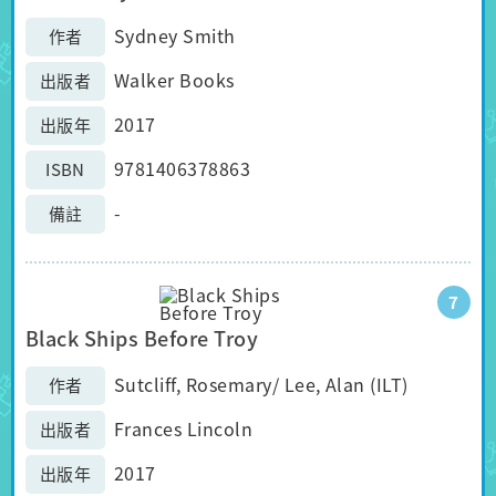
Sydney Smith
作者
Walker Books
出版者
2017
出版年
9781406378863
ISBN
-
備註
7
Black Ships Before Troy
Sutcliff, Rosemary/ Lee, Alan (ILT)
作者
Frances Lincoln
出版者
2017
出版年