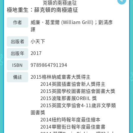
4
極地重生：薛克頓的南極遠征
威廉．葛里爾 (William Grill)；劉清彥
作者
譯
小天下
出版者
2017
出版年
9789864791194
ISBN
2015格林納威童書大獎得主
備註
2014英國插畫協會新人獎得主
2015英國學校圖書館協會圖書大獎
2015波隆那書展ORBIL 獎
2015英國文學協會4-11歲非文學類
圖書獎
2014紐約時報年度最佳繪本
2014華爾街日報年度最佳童書