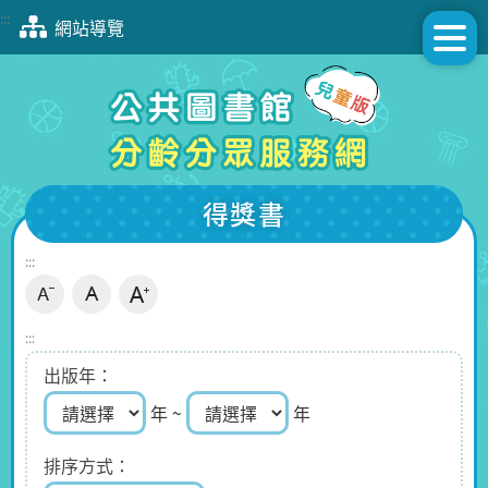
跳
:::
網站導覽
到
主
要
內
容
區
塊
得獎書
:::
:::
出版年
年 ~
年
排序方式