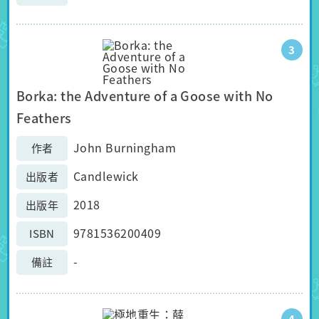
3
Borka: the Adventure of a Goose with No
Feathers
John Burningham
作者
Candlewick
出版者
2018
出版年
9781536200409
ISBN
-
備註