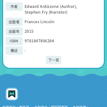
Edward Ardizzone (Author),
作者
Stephen Fry (Narrator)
Frances Lincoln
出版者
2015
出版年
9781847806284
ISBN
-
備註
下一頁