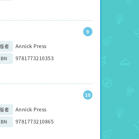
9
Annick Press
版者
9781773210353
SBN
10
Annick Press
版者
9781773210865
SBN