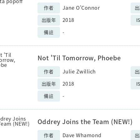
Jane O'Connor
作者
出
2018
出版年
I
-
備註
Not 'Til Tomorrow, Phoebe
Julie Zwillich
作者
出
2018
出版年
I
-
備註
Oddrey Joins the Team (NEW!)
Dave Whamond
作者
出