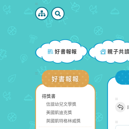
跳
:::
到
主
要
內
容
區
好書報報
親子共
塊
:::
好書報報
得獎書
:::
信誼幼兒文學獎
美國凱迪克獎
英國凱特格林威獎
:::