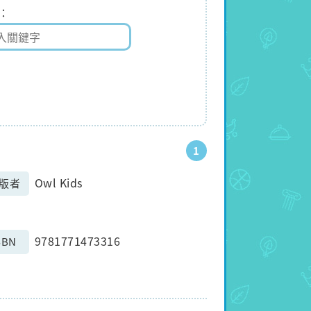
1
Owl Kids
版者
9781771473316
SBN