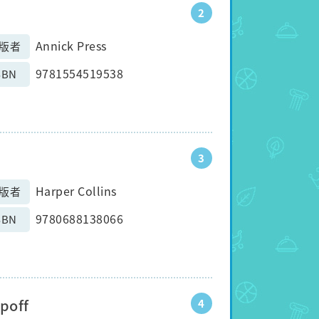
2
Annick Press
版者
9781554519538
SBN
3
Harper Collins
版者
9780688138066
SBN
opoff
4