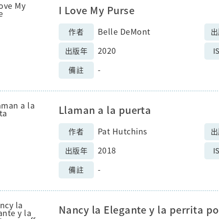
I Love My Purse
Belle DeMont
作者
出
2020
出版年
I
-
備註
Llaman a la puerta
Pat Hutchins
作者
出
2018
出版年
I
-
備註
Nancy la Elegante y la perrita p