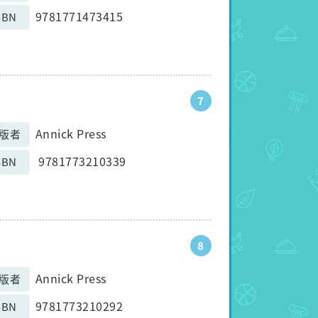
9781771473415
SBN
7
Annick Press
版者
9781773210339
SBN
8
Annick Press
版者
9781773210292
SBN