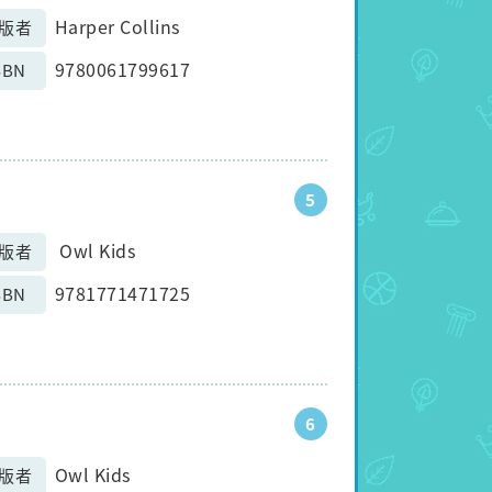
Harper Collins
版者
9780061799617
SBN
5
Owl Kids
版者
9781771471725
SBN
6
Owl Kids
版者