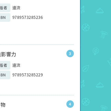
遠流
版者
9789573285236
SBN
造影響力
3
遠流
版者
9789573285229
SBN
人物
4