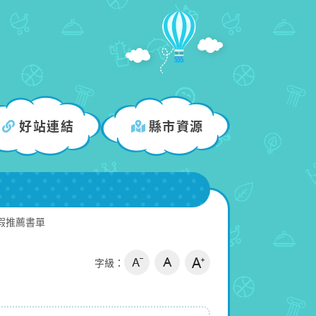
好站連結
縣市資源
假推薦書單
字級：