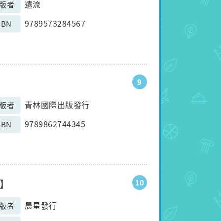
遠流
版者
9789573284567
SBN
9
青林國際出版發行
版者
9789862744345
SBN
】
10
晨星發行
版者