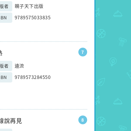
親子天下出版
版者
9789575033835
SBN
熱
7
遠流
版者
9789573284550
SBN
電線說再見
8