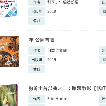
科學少年編輯部編
作者
出
2019
出版年
I
-
備註
哇!公園有鷹
何華仁文圖
作者
出
2019
出版年
I
-
備註
狗勇士首部曲之二：暗藏敵影【修訂
Erin Hunter
作者
出