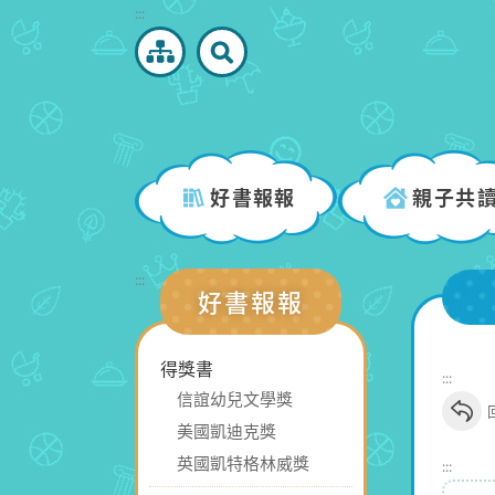
跳
:::
到
主
要
內
容
區
好書報報
親子共
塊
:::
好書報報
得獎書
:::
信誼幼兒文學獎
美國凱迪克獎
英國凱特格林威獎
:::