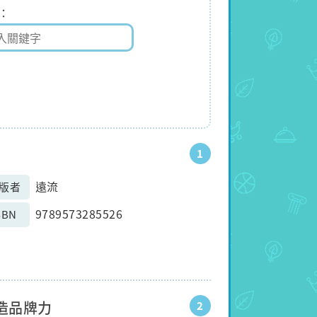
1
遠流
版者
9789573285526
SBN
造品牌力
2