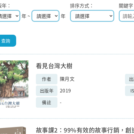
版年
排序方式
關鍵字
年 ~
年
看見台灣大樹
陳月文
作者
出
2019
出版年
I
-
備註
故事課2：99%有效的故事行銷，創