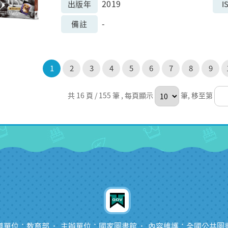
2019
出版年
I
-
備註
1
2
3
4
5
6
7
8
9
共 16 頁 / 155 筆
, 每頁顯示
筆, 移至第
導單位：教育部
主辦單位：國家圖書館
內容維護：全國公共圖